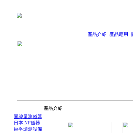
產品介紹
產品應用
產品介紹
固緯量測儀器
日本 NF儀器
巨孚環測設備