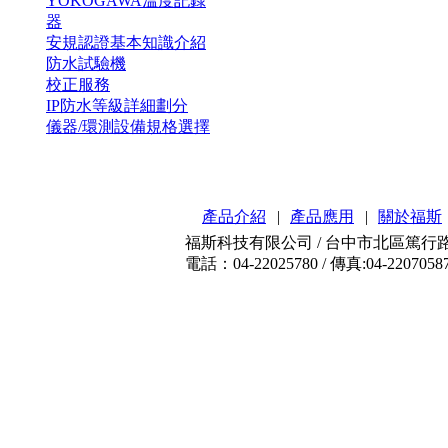
YOKOGAWA溫度記錄
器
安規認證基本知識介紹
防水試驗機
校正服務
IP防水等級詳細劃分
儀器/環測設備規格選擇
產品介紹
|
產品應用
|
關於福斯
福斯科技有限公司 / 台中市北區篤行路3
電話：04-22025780 / 傳真:04-2207058