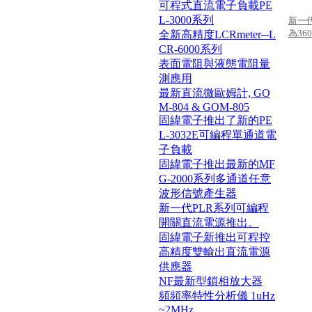
可程式直流電子負載PE
L-3000系列
新一
為36
全新高精度LCRmeter─L
CR-6000系列
表面電阻與液態電阻量
測應用
最新直流微歐姆計, GO
M-804 & GOM-805
固緯電子推出了新的PE
L-3032E可編程單通道電
子負載
固緯電子推出最新的MF
G-2000系列多通道任意
波形信號產生器
新一代PLR系列可編程
開關直流電源推出。
固緯電子新推出可程控
高精度雙輸出直流電源
供應器
NF最新型鎖相放大器
頻頻率特性分析儀 1uHz
~2MHz