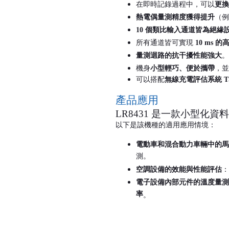
在即時記錄過程中，可以
更換
熱電偶量測精度獲得提升
（例
10
個類比輸入通道皆為絕緣
所有通道皆可實現
10 ms
的
量測迴路的抗干擾性能強大
。
機身
小型輕巧、便於攜帶
，並
可以搭配
無線充電評估系統
T
產品應用
LR8431
是一款小型化資料
以下是該機種的適用應用情境：
電動車和混合動力車輛中的馬
測。
空調設備的效能與性能評估
：
電子設備內部元件的溫度量測
率
。