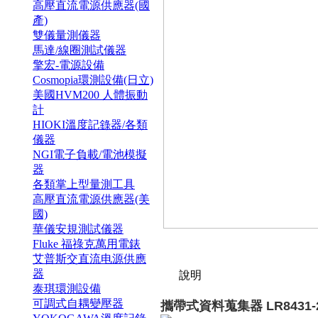
高壓直流電源供應器(國
產)
雙儀量測儀器
馬達/線圈測試儀器
擎宏-電源設備
Cosmopia環測設備(日立)
美國HVM200 人體振動
計
HIOKI溫度記錄器/各類
儀器
NGI電子負載/電池模擬
器
各類掌上型量測工具
高壓直流電源供應器(美
國)
華儀安規測試儀器
Fluke 福祿克萬用電錶
艾普斯交直流电源供應
器
說明
泰琪環測設備
可調式自耦變壓器
攜帶式資料蒐集器
LR8431-