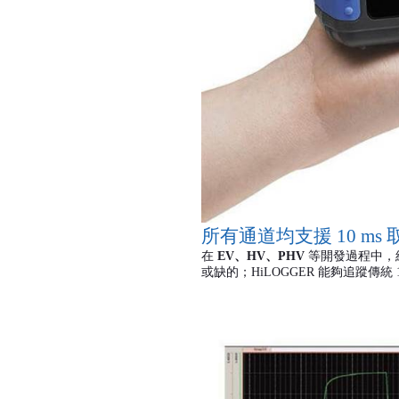
所有通道均支援
10 ms
在
EV
、
HV
、
PHV
等開發過程中，
或缺的；
HiLOGGER
能夠追蹤傳統