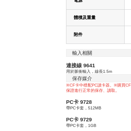
電源
體積及重量
附件
輸入相關
連接線
9641
1.5m
用於脈衝輸入，線長
保存媒介
CF
PC
C
※
卡中標配
讀卡器。
※
購買
保證進行正常的保存、讀取。
PC
卡
9728
PC
512MB
帶
卡套，
PC
卡
9729
PC
1GB
帶
卡套，