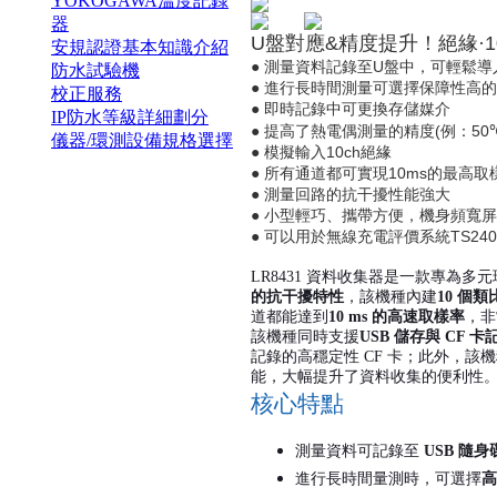
YOKOGAWA溫度記錄
器
U
盤對應
&
精度提升！絕緣
·
安規認證基本知識介紹
U
●
測量資料記錄至
盤中，可輕鬆導
防水試驗機
●
進行長時間測量可選擇保障性高的
校正服務
●
即時記錄中可更換存儲媒介
IP防水等級詳細劃分
(
50
●
提高了熱電偶測量的精度
例：
儀器/環測設備規格選擇
10ch
●
模擬輸入
絕緣
10ms
●
所有通道都可實現
的最高取
●
測量回路的抗干擾性能強大
●
小型輕巧、攜帶方便，機身頻寬屏
TS240
●
可以用於無線充電評價系統
LR8431
資料收集器是一款專為多元
的抗干擾特性
，該機種內建
10
個類
道都能達到
10 ms
的高速取樣率
，非
該機種同時支援
USB
儲存與
CF
卡
記錄的高穩定性
CF
卡；此外，該機
能，大幅提升了資料收集的便利性
核心特點
測量資料可記錄至
USB
隨身
進行長時間量測時，可選擇
高