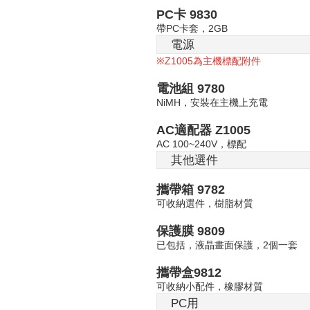
PC
卡
9830
PC
2GB
帶
卡套，
電源
Z1005
※
為主機標配附件
電池組
9780
NiMH
，安裝在主機上充電
AC
適配器
Z1005
AC 100~240V
，標配
其他選件
攜帶箱
9782
可收納選件，樹脂材質
保護膜
9809
2
已包括，液晶畫面保護，
個一套
攜帶盒
9812
可收納小配件，橡膠材質
PC
用