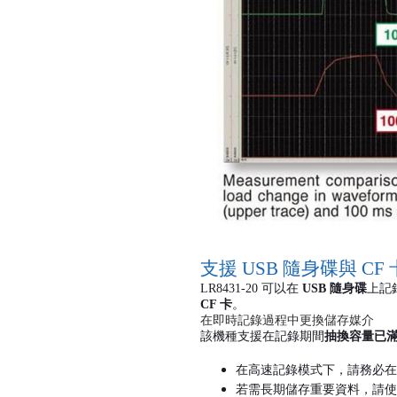
支援
USB
隨身碟與
CF
LR8431-20
可以在
USB
隨身碟
上記
CF
卡
。
在即時記錄過程中更換儲存媒介
該機種支援在記錄期間
抽換容量已
在高速記錄模式下，請務必在
若需長期儲存重要資料，請使