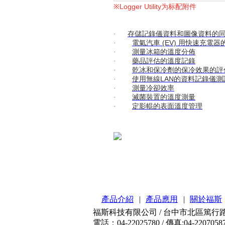
Logger Utility
※
为标配附件
·
存儲記錄儀資料和圖像資料的
(EV)
·
電氣汽車
用快速充電器
·
測量冰箱的溫度分佈
·
藥品評估的溫度記錄
·
乾冰和保冷劑的保冷效果的評
LAN
·
使用無線
的資料記錄儀測
·
測量冷卻效率
·
滅菌裝置的溫度測量
·
定影輥的表面溫度管理
產品介紹
|
產品應用
|
關於福斯
福斯科技有限公司 / 台中市北區篤行路3
電話：04-22025780 / 傳真:04-2207058