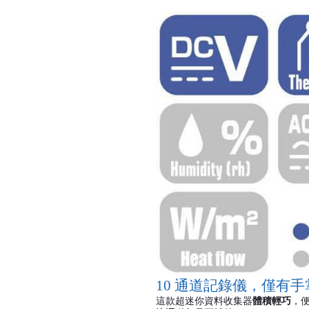
10
通道記錄儀，僅有手
這款超迷你資料收集器
體積輕巧
，